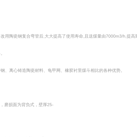
瓷钢复合弯管后,大大提高了使用寿命,且送煤量由7000m3/h,提高到1
料。
铸钢、离心铸造陶瓷材料、龟甲网、橡胶衬里煤斗相比的各种优势。
，磨损面为背负式，壁厚25-