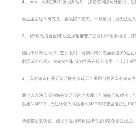
4、 mm，内侧短时间磨损开裂后，煤粉随间隙向外磨损，
而且里面经常有气孔，容易留下隐患。一旦磨损，就无法在
2、 铸钢(包括合金钢)双金属
耐磨管
广泛应用于耐磨领域，其
但由于材料性能和工艺的限制，铸钢材料的表面硬度(60左右
磨损试验结果)。铸钢材料制成的弯头在投入使用一年以上后
3、 离心铸造自蔓延复合陶瓷管该工艺采用自蔓延离心铸造
通过该方法形成的陶瓷复合管的内表面上的陶瓷层被替代，与
温相β-Al2O3，无法转化为高温相α-Al2O3(转变温度超过130
两者都是氧化铝，但是高温相氧化铝和低温相氧化铝在强度