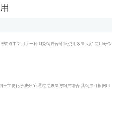
应用
送管道中采用了一种陶瓷钢复合弯管,使用效果良好,使用寿命
刚玉主要化学成分,它通过过渡层与钢层结合,其钢层可根据用