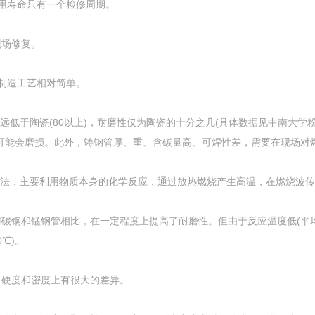
使用寿命只有一个检修周期。
现场修复。
制造工艺相对简单。
)远低于陶瓷(80以上)，耐磨性仅为陶瓷的十分之几(具体数据见中南大
可能会磨损。此外，铸钢管厚、重、含碳量高、可焊性差，需要在现场对
方法，主要利用物质本身的化学反应，通过放热燃烧产生高温，在燃烧波
碳钢和锰钢管相比，在一定程度上提高了耐磨性。但由于反应温度低(平均
0℃)。
、硬度和密度上有很大的差异。