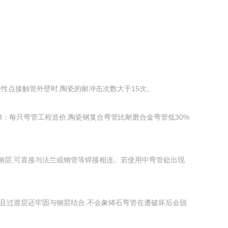
械冲击性点接触管外壁时,陶瓷的耐冲击次数大于15次。
3；每只弯管工程造价,陶瓷钢复合弯管比耐磨合金弯管低30%
是钢层,可直接与法兰或钢管等焊接相连。若使用中弯管处出现
,且过渡层还牢固与钢层结合,不会象铸石弯管在遭破坏后会脱