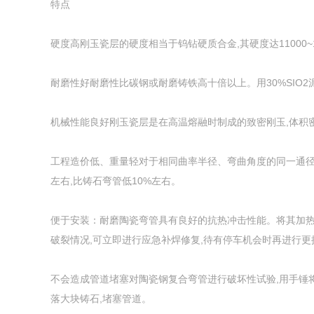
特点
硬度高刚玉瓷层的硬度相当于钨钻硬质合金,其硬度达11000~13
耐磨性好耐磨性比碳钢或耐磨铸铁高十倍以上。用30%SIO2
机械性能良好刚玉瓷层是在高温熔融时制成的致密刚玉,体积密度为3
工程造价低、重量轻对于相同曲率半径、弯曲角度的同一通径的
左右,比铸石弯管低10%左右。
便于安装：耐磨陶瓷弯管具有良好的抗热冲击性能。将其加热升
破裂情况,可立即进行应急补焊修复,待有停车机会时再进行更
不会造成管道堵塞对陶瓷钢复合弯管进行破坏性试验,用手锤将
落大块铸石,堵塞管道。