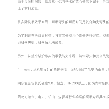
由于反应时间短，低温氧化铝与铁水的离心分离不完全，导致陶瓷
证了材料质量。
从实际抗磨效果来看，耐磨弯头的耐用时间是复合陶瓷弯头
为了制造弯头或异径管，将直管分成几个部分进行焊接。成
部脱落失效，脱落后无法修复。
另外，从整个锅炉吊架的承载能力来看，铸钢弯头和复合陶
4、 mm，从机组设计的角度来看，无疑增加了吊架的重量
陶瓷复合管莫氏硬度9.0，相当于HRC90以上，因为内衬是刚玉陶
因此对冶金、电力、矿山、煤炭等行业输送的研磨介质具有