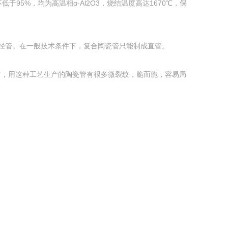
5%，均为高温相α-Al2O3，烧结温度高达1670℃，保
径管。在一般技术条件下，复合陶瓷管只能制成直管。
时，用这种工艺生产的陶瓷管有很多微裂纹，脆而脆，容易局